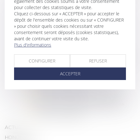
également des cookies soumis à votre consentement
E-Santé et nouvelles technologies
pour collecter des statistiques de visite.
Cliquez ci-dessous sur « ACCEPTER » pour accepter le
Droit ordinal et disciplinaire
dépôt de l'ensemble des cookies ou sur « CONFIGURER
» pour choisir quels cookies nécessitant votre
Divorce/séparation des professionnels de
consentement seront déposés (cookies statistiques),
santé
avant de continuer votre visite du site.
Procédure de recouvrement
Plus d'informations
Droit de la famille, des personnes et du patrimoine
CONFIGURER
REFUSER
Enfants: autorité parentale...
ACCEPTER
Divorce par consentement mutuel
Divorces contentieux
Liquidation des régimes matrimoniaux
Successions, Testament, Assurance-vie
Personnes protégées
ACTUS
HONORAIRES