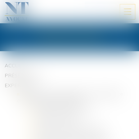
ESPACE CLIENT
Ouvri
le
men
PLAN DU SITE
ACCUEIL
PRÉSENTATION
EXPERTISES
Droit des victimes, indemnisation du préjudice
corporel et droit du handicap
Accidents de la circulation
Infractions pénales
Garantie des accidents de la vie
Assistance à expertise médicale