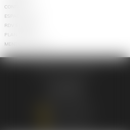
CONTACT
ESPACE CLIENT
RDV EN LIGNE
PLAN DU SITE
MENTIONS LÉGALES
NICOLAS THELOT AVOCAT
1, rue Louis Blanc
44000 NANTES
Tél :
06 31 09 13 86
NOUS CONTACTER
NOUS LOCALISER