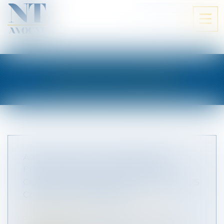
ESPACE CLIENT
Ouvri
le
men
LES ACTUALITÉS
ACCORD VISANT À AMÉLIORER LA
PROTECTION DES TRAVAILLEURS
CONTRE L’EXPOSITION À DES PRODUITS
CHIMIQUES DANGEREUX
Droit du travail - Salariés
/
Responsabilité
accident du travail