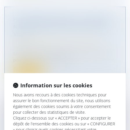
HARCÈLEMENT SEXUEL : LA VICTIME
N'A PAS BESOIN D'ÊTRE DIRECTEMENT
VISÉE
Droit du travail - Salariés
/
Responsabilité
accident du travail
L’arrêt de la Cour de cassation, chambre sociale,
pourvoi n° 24-22.754 du 28...
Lire la suite
Information sur les cookies
Nous avons recours à des cookies techniques pour
assurer le bon fonctionnement du site, nous utilisons
également des cookies soumis à votre consentement
ABSENCE DE CONSIGNES DE SÉCURITÉ :
pour collecter des statistiques de visite.
L’IMPRUDENCE DE LA VICTIME NE PEUT
Cliquez ci-dessous sur « ACCEPTER » pour accepter le
dépôt de l'ensemble des cookies ou sur « CONFIGURER
JUSTIFIER UN PARTAGE DE
» pour choisir quels cookies nécessitant votre