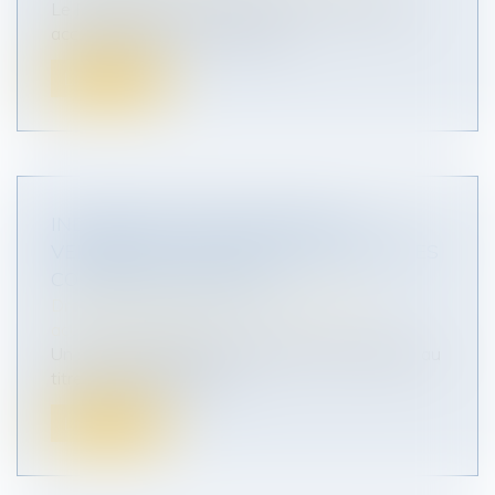
Le Parlement et le Conseil ont conclu mardi un
accord provisoire sur de nouve...
Lire la suite
INDEMNITÉS JOURNALIÈRES : LE
VERSEMENT SUPPOSE LE RESPECT DES
CONTRÔLES MÉDICAUX
Droit du travail - Salariés
/
Responsabilité
accident du travail
Un salarié a bénéficié d’indemnités journalières au
titre d’un accident du tr...
Lire la suite