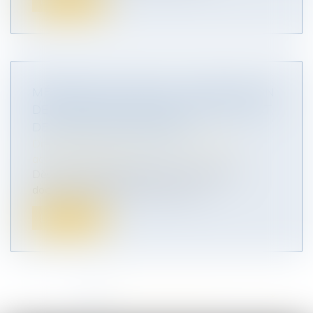
Lire la suite
MÉDECINE DU TRAVAIL : MODIFICATION
DES ATTESTATIONS DE SUIVI DE L’ÉTAT
DE SANTÉ DES SALARIÉS
Droit du travail - Salariés
/
Responsabilité
accident du travail
Dès le 1er juin 2026, plusieurs modèles de
documents délivrés par les service...
Lire la suite
<<
<
1
2
3
4
5
6
7
...
>
>>