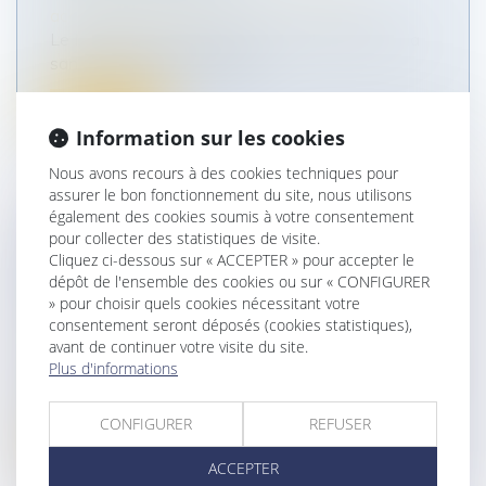
accident du travail
Le Ministère du Travail publie un mémento sur la
santé au travail des jeunes...
Lire la suite
Information sur les cookies
Nous avons recours à des cookies techniques pour
assurer le bon fonctionnement du site, nous utilisons
également des cookies soumis à votre consentement
pour collecter des statistiques de visite.
INDEMNISATION DES VICTIMES
Cliquez ci-dessous sur « ACCEPTER » pour accepter le
D’INFRACTIONS : LES DOMMAGES
dépôt de l'ensemble des cookies ou sur « CONFIGURER
MATÉRIELS SONT-ILS RÉPARABLES ?
» pour choisir quels cookies nécessitant votre
consentement seront déposés (cookies statistiques),
Droit des obligations et des suretés
/
Droit de la
avant de continuer votre visite du site.
responsabilité
Plus d'informations
La genèse du présent litige s’inscrit dans le cadre
de l’assassinat d’un homm...
CONFIGURER
REFUSER
Lire la suite
ACCEPTER