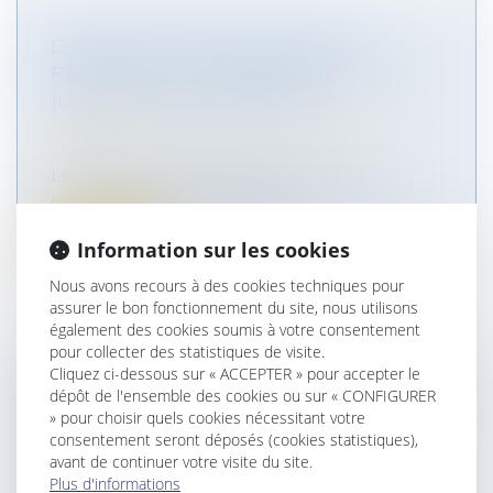
DROIT DE VISITE EN ESPACE DE
RENCONTRE : L’OBLIGATION POUR LE
JUGE DE FIXER UNE DURÉE
Droit de la famille, des personnes et de leur
patrimoine
Lorsqu'un droit de visite est exercé dans un
espace de rencontre, le juge doi...
Lire la suite
Information sur les cookies
Nous avons recours à des cookies techniques pour
assurer le bon fonctionnement du site, nous utilisons
également des cookies soumis à votre consentement
pour collecter des statistiques de visite.
Cliquez ci-dessous sur « ACCEPTER » pour accepter le
PROLONGATION DU DISPOSITIF
dépôt de l'ensemble des cookies ou sur « CONFIGURER
D'ABATTEMENT DONT BÉNÉFICIENT LES
» pour choisir quels cookies nécessitant votre
consentement seront déposés (cookies statistiques),
DIRIGEANTS DE PME PARTANT À LA
avant de continuer votre visite du site.
RETRAITE
Plus d'informations