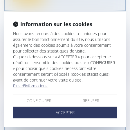
Information sur les cookies
Nous avons recours à des cookies techniques pour
LA JUSTICE REFUSE LA CRÉATION
assurer le bon fonctionnement du site, nous utilisons
D’UNE FILIATION « DÉGENRÉE »
également des cookies soumis à votre consentement
(NPU) Droit de la famille
pour collecter des statistiques de visite.
Un homme qui a conçu un enfant après être
Cliquez ci-dessous sur « ACCEPTER » pour accepter le
devenu femme pour l’état civil ne p...
dépôt de l'ensemble des cookies ou sur « CONFIGURER
» pour choisir quels cookies nécessitant votre
Lire la suite
consentement seront déposés (cookies statistiques),
avant de continuer votre visite du site.
Plus d'informations
CONFIGURER
REFUSER
PAS DE RAPPORT SUCCESSORAL NI DE
ACCEPTER
SANCTION DU RECEL SUCCESSORAL EN
DEHORS D’UNE INSTANCE EN PARTAGE