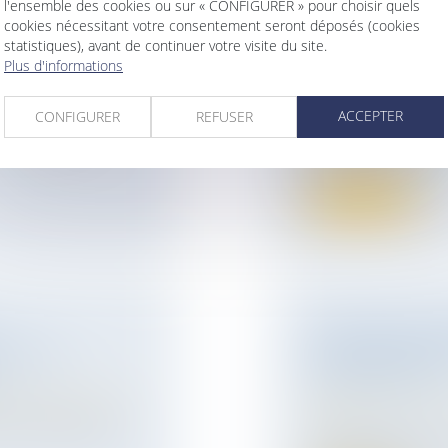
l'ensemble des cookies ou sur « CONFIGURER » pour choisir quels
RENFORCER LA
SUCCESSION ET
cookies nécessitant votre consentement seront déposés (cookies
EXUELLES ET
MANIFESTER DA
statistiques), avant de continuer votre visite du site.
BLOQUER L’AP
Plus d'informations
ur patrimoine
/
Droit de la famille,
Patrimoine et succ
ACCEPTER
CONFIGURER
REFUSER
e à renforcer la
Selon l’article L 1
des personnes pub..
Lire la suite
FILIATION NAT
NCHE EN
POSSESSION D
PRESCRIPTION 
ccident du travail
Droit de la famille,
Cour de cassation a
Filiation
L’article 330 du Cod