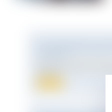
PLAN TRANSMISSION TPE : UN P
SOLUTIONS POUR LES CÉDANTS E
REPRENEURS
Droit des sociétés
/
Transmission d’entrepr
La transmission d'entreprise est essentiell
emplois, crée...
Lire la suite