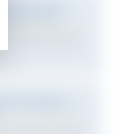
 BIENS SANS MAÎTRE : SE
NS LES 30 ANS SUFFIT À
PROPRIATION PUBLIQUE
 des personnes et de leur patrimoine
/
ession
123-1 1° du Code général de la propriété
.
URELLE ET PREUVE DE LA
’ÉTAT : QUAND COMMENCE LA
?
 des personnes et de leur patrimoine
/
e civil prévoit que la possession d’état