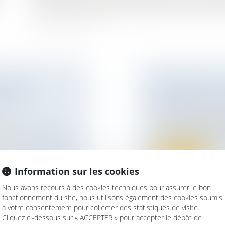
salarié décédé est une pièce médicale couverte par le 
ANEL DE
MARIAGE SOUS
T LES
POSSIBLE D’U
Droit de la famille,
Dans le cadre d’un
ise
communauté légale, 
e pour préserver les
Lire la suite
Information sur les cookies
Nous avons recours à des cookies techniques pour assurer le bon
fonctionnement du site, nous utilisons également des cookies soumis
à votre consentement pour collecter des statistiques de visite.
Cliquez ci-dessous sur « ACCEPTER » pour accepter le dépôt de