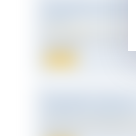
PROPOSITION DE LOI VISANT À 
LUTTE CONTRE LES VIOLENCES S
SEXISTES
Droit de la famille, des personnes et de le
Violences familiales
Cette proposition de loi transpartisane vis
lutte contre les...
Lire la suite
SECRET MÉDICAL VS DROIT À LA
CONTRADICTION : LA COUR TRA
FAVEUR DE LA CONFIDENTIALITÉ
Droit du travail - Salariés
/
Responsabilité a
Dans un arrêt rendu le 3 avril dernier, la 
opéré un revir...