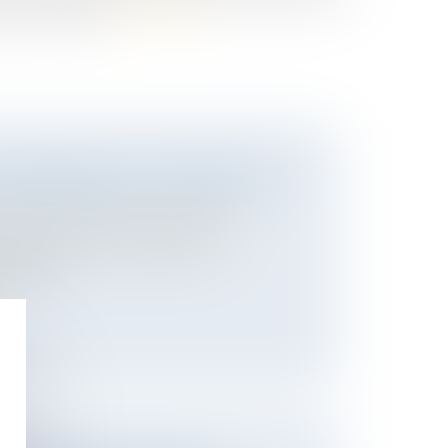
secret médical...
Lire la suite
 COMMUNAUTÉ : CONFISCATION
N BIEN COMMUN EN VALEUR
 des personnes et de leur patrimoine
 mariage soumis au régime de la
les bien...