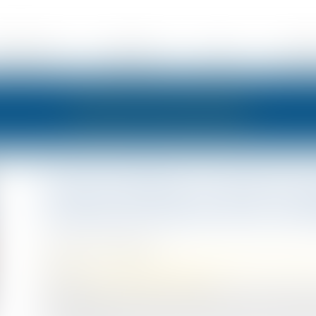
ÉSENTATION
EXPERTISES
ACTUS
HONOR
LES ACTUALITÉS
Secret médical vs droit à la 
tranche en faveur de la confi
Publié le :
17/04/2025
Droit du travail - Salariés
/
Responsabilité accident du t
Source :
www.lemag-juridique.com
Dans un arrêt rendu le 3 avril dernier, la Cour de cas
procédure de reconnaissance d’un accident du travail m