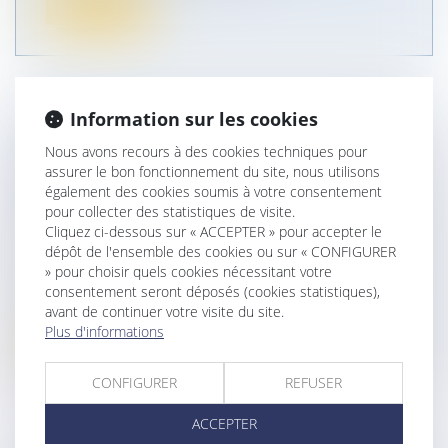
Lire la suite
Information sur les cookies
ACCIDENT DU TRAVAIL D’UN AGENT
Nous avons recours à des cookies techniques pour
PUBLIC : ACTION CIVILE ET RECOURS
assurer le bon fonctionnement du site, nous utilisons
SUBROGATOIRE DE LA CAISSE DES
également des cookies soumis à votre consentement
pour collecter des statistiques de visite.
DÉPÔTS
Cliquez ci-dessous sur « ACCEPTER » pour accepter le
Droit du travail - Salariés
/
Responsabilité
dépôt de l'ensemble des cookies ou sur « CONFIGURER
accident du travail
» pour choisir quels cookies nécessitant votre
Un tribunal correctionnel déclare une conductrice
consentement seront déposés (cookies statistiques),
coupable de blessures invol...
avant de continuer votre visite du site.
Plus d'informations
Lire la suite
CONFIGURER
REFUSER
ACCEPTER