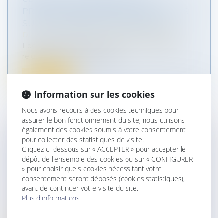
PRÉCISIONS ADMINISTRATIVES UTILES
SUR LES RÉGIMES D’EXONÉRATION
Droit des sociétés
/
Transmission d’entreprise
L’administration fiscale a mis à jour sa doctrine
relative aux mesures prévue...
Lire la suite
Information sur les cookies
Nous avons recours à des cookies techniques pour
assurer le bon fonctionnement du site, nous utilisons
également des cookies soumis à votre consentement
UNE EURL AYANT UNE ACTIVITÉ
pour collecter des statistiques de visite.
Cliquez ci-dessous sur « ACCEPTER » pour accepter le
D'AGENT COMMERCIAL N'EST
dépôt de l'ensemble des cookies ou sur « CONFIGURER
PAS DISSOUTE AU DÉCÈS DE SON
» pour choisir quels cookies nécessitant votre
ASSOCIÉ
consentement seront déposés (cookies statistiques),
Droit des sociétés
/
Transmission d’entreprise
avant de continuer votre visite du site.
Plus d'informations
L’EURL exerçant une activité d’agent commercial
n’a pas droit à l’indemnité d...