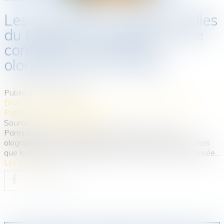
Les précautions rédactionnelles
du testament olographe ou le
contrôle du testament
olographe par le notaire
Publié le :
28/10/2020
Droit de la famille, des personnes et de leur patrimoine
/
Patrimoine et succession
Source :
www.actu-juridique.fr
Parmi les formes possibles de testament, la forme
olographique est celle qui présente le plus de risques alors
que le testament authentique est la forme la plus sécurisée...
Lire la suite