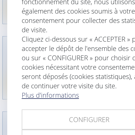
fonctionnement du site, nous utilisons
également des cookies soumis à votre
Lire la suite
consentement pour collecter des stati
de visite.
Cliquez ci-dessous sur « ACCEPTER » 
accepter le dépôt de l'ensemble des c
ADOPTER L'ENFANT DE SON CONJOINT
Droit de la famille, des personnes et de leur
ou sur « CONFIGURER » pour choisir 
patrimoine
/
Filiation
cookies nécessitant votre consenteme
Aujourd'hui, un dossier du "Particulier", le mensuel
du groupe Le Figaro sur...
seront déposés (cookies statistiques),
de continuer votre visite du site.
Lire la suite
Plus d'informations
CONFIGURER
ACTION EN DÉLIVRANCE DE LEGS :
L'ACTION EN NULLITÉ DU TESTAMENT