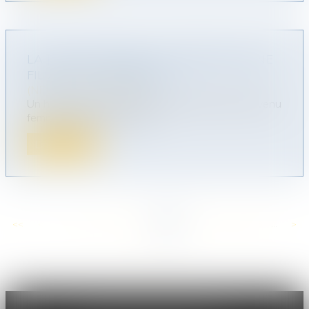
LA JUSTICE REFUSE LA CRÉATION D’UNE
FILIATION « DÉGENRÉE »
(NPU) Droit de la famille
Un homme qui a conçu un enfant après être devenu
femme pour l’état civil ne p...
Lire la suite
<<
<
...
117
118
119
120
121
122
123
...
>
>>