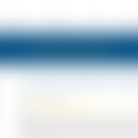
ÉSENTATION
EXPERTISES
ACTUS
HONOR
LES ACTUALITÉS
La pension alimentaire : défin
Publié le :
17/10/2023
Droit de la famille, des personnes et de leur patrimoine
Source :
www.droits-pharmacie.fr
La pension alimentaire est un sujet qui suscite souvent
personnes concernées. En tant qu’avocat spécialisé en d
éclairage complet sur la définition de la pension aliment