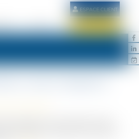
ESPACE CLIENT
AIRES
CONTACT
RDV EN LIGNE
ition, calcul et obligations
/
Divorce et séparation
 des interrogations, voire des contentieux, entre les
roit de la famille, je vous propose dans cet article un
aire, les critères pris en compte pour son calcul et les