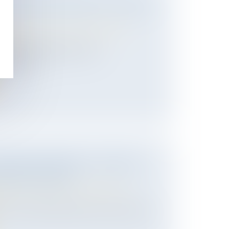
 DÉPENSE PERSONNELLE : MISE AU
 des personnes et de leur patrimoine
/
ession
Code Civil définit le droit au
ertaines...
ÉGARD DES FEMMES : LE GREVIO
APPORT ANNUEL
 des personnes et de leur patrimoine
/
 du Conseil de l'Europe sur la lutte contre