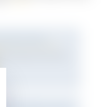
cier...
Lire la suite
 SEXISTES EN FRANCE
 des personnes et de leur patrimoine
/
 femmes déclarent avoir été victimes de
..