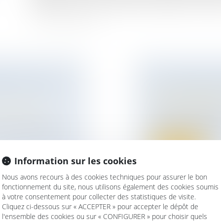
obligations qui en découlent pour le débiteur et le créan
ITION, CALCUL
LES VIOLENCES
Droit de la famille,
Violences familiales
ur patrimoine
/
En 2018, 0,7 % des
violences physiques.
scite souvent des
Lire la suite
Information sur les cookies
Nous avons recours à des cookies techniques pour assurer le bon
fonctionnement du site, nous utilisons également des cookies soumis
à votre consentement pour collecter des statistiques de visite.
Cliquez ci-dessous sur « ACCEPTER » pour accepter le dépôt de
l'ensemble des cookies ou sur « CONFIGURER » pour choisir quels