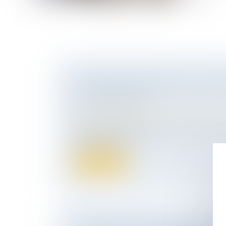
LA PENSION ALIMENTAIRE : DÉFIN
ET OBLIGATIONS
Droit de la famille, des personnes et de le
Divorce et séparation
La pension alimentaire est un sujet qui su
interrogations, v...
Lire la suite