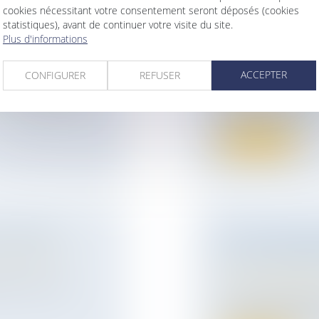
E SYNDICATS
cookies nécessitant votre consentement seront déposés (cookies
LA COMMISSION
statistiques), avant de continuer votre visite du site.
PROJET DE LOI
Plus d'informations
 RÉSULTANT DE
ENFANTS
COLLECTIF
Droit de la famille,
ACCEPTER
CONFIGURER
REFUSER
Filiation
ccident du travail
Après une adoption 
, devant le juge
l’Assemblée National
Lire la suite
COMPOSÉE
EN CAS DE DIV
ur patrimoine
/
DEVOIR REMBO
Droit de la famille,
tes. Lors des
Divorce et séparat
Pour la justice, le
communauté matrim