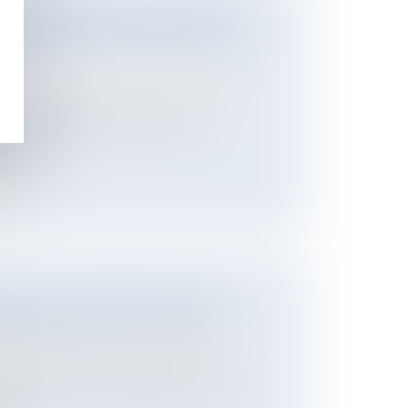
 MIXTE PARITAIRE ADOPTE LE
 RELATIF À LA PROTECTION DES
 des personnes et de leur patrimoine
/
à l’unanimité en 1ère lecture à
e en j...
ORCE, L’UN DES ÉPOUX PEUT
URSER DES APL À L’AUTRE
 des personnes et de leur patrimoine
/
ion
s aides au logement appartiennent à la
on...