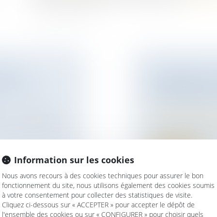
’UNE
OUVERTURE DU
OCRÉATION
RÉVERSION AUX
GOUVERNEMEN
Droit de la famille,
ve à la bioéthique
Patrimoine et succ
Le Gouvernement vie
réviser les mod...
Information sur les cookies
Lire la suite
Nous avons recours à des cookies techniques pour assurer le bon
fonctionnement du site, nous utilisons également des cookies soumis
à votre consentement pour collecter des statistiques de visite.
Cliquez ci-dessous sur « ACCEPTER » pour accepter le dépôt de
l'ensemble des cookies ou sur « CONFIGURER » pour choisir quels