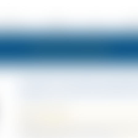
ÉSENTATION
EXPERTISES
ACTUS
HONOR
LES ACTUALITÉS
Ouverture du droit à la pens
pacsés : le Gouvernement di
Publié le :
20/01/2022
Droit de la famille, des personnes et de leur patrimoine
Source :
fiscalonline.com
Le Gouvernement vient de préciser qui’il n’envisageait 
de réversion au bénéfice des couples pacsés.
Lire la s