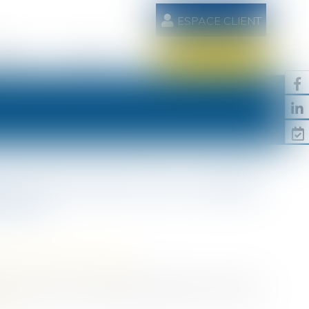
ESPACE CLIENT
AIRES
CONTACT
RDV EN LIGNE
ion de réversion aux couples
t non
/
Patrimoine et succession
pas de réviser les modalités d’attribution des pensions
uite