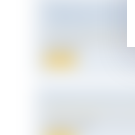
POSSIBILITÉ POUR UNE UNION D
PROFESSIONNELS DE DEMANDER
L'INDEMNISATION DU PRÉJUDICE
L'ATTEINTE PORTÉE À L'INTÉRÊT 
Droit du travail - Salariés
/
Responsabilité a
Tout syndicat professionnel peut demander
administratif, rép...
Lire la suite
HÉRITER DANS UNE FAMILLE RE
Droit de la famille, des personnes et de le
Patrimoine et succession
Les familles recomposées sont très couran
successions, les règle...