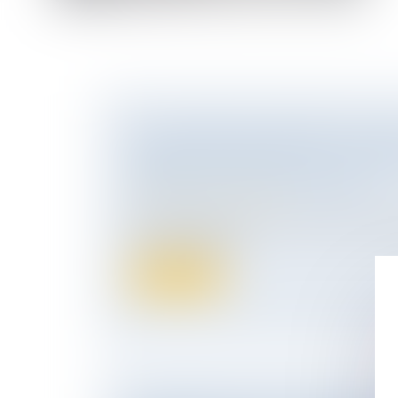
LA FILIATION DE L’ENFANT ISSU D
ASSISTANCE MÉDICALE À LA PR
APRÈS LA LOI DU 2 AOÛT 2021
(NPU) Droit de la famille
La loi n° 2021-1017 du 2 août 2021 relati
ne révolutionne p...
Lire la suite