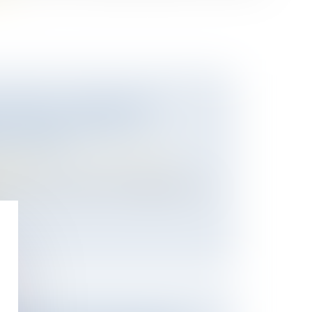
 DROIT À LA PENSION DE
 COUPLES PACSÉS : LE
T DIT NON
 des personnes et de leur patrimoine
/
ession
nt de préciser qui’il n’envisageait pas de