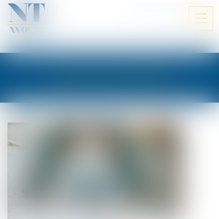
ESPACE CLIENT
Ouvri
le
men
LES ACTUALITÉS