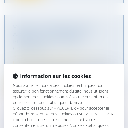
VALENCE. UN PROTOCOLE POUR
ASSOCIER LES INFIRMIERS AU
REPÉRAGE DES VIOLENCES
CONJUGALES
Droit de la famille, des personnes et de leur
patrimoine
/
Violences familiales
Laurent de Caigny, procureur de la République de
Valence, et Amandine Masson,...
Information sur les cookies
Nous avons recours à des cookies techniques pour
Lire la suite
assurer le bon fonctionnement du site, nous utilisons
également des cookies soumis à votre consentement
pour collecter des statistiques de visite.
Cliquez ci-dessous sur « ACCEPTER » pour accepter le
dépôt de l'ensemble des cookies ou sur « CONFIGURER
» pour choisir quels cookies nécessitant votre
COMMENT GÉRER LES VACANCES EN
consentement seront déposés (cookies statistiques),