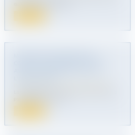
qu’il s'agisse d'un passage...
Lire la suite
MODIFICATION INOPINÉE D'UN
CONTRAT DE CESSION DE TITRES
AVANT LA SIGNATURE DE L'ACTE :
L'ABUS ÉCARTÉ
Droit des sociétés
/
Transmission d’entreprise
La modification d'un contrat de cession de titres
par l'acquéreur la veille d...
Lire la suite