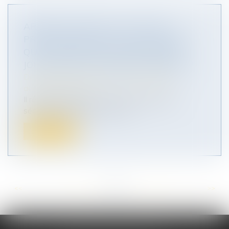
ARRÊT DE TRAVAIL ET ACTIVITÉ
PROFESSIONNELLE NON AUTORISÉE :
QUEL SORT POUR LES INDEMNITÉS
JOURNALIÈRES INDÛMENT VERSÉES ?
Droit du travail - Salariés
/
Responsabilité
accident du travail
Il résulte de l’article L 323-6 du Code de la
sécurité sociale, dans sa versi...
Lire la suite
<<
<
...
33
34
35
36
37
38
39
...
>
>>