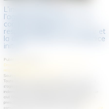
L’indemnisation de
l’aggravation d’un préjudice
corporel suppose la
responsabilité de son auteur et
la détermination d’un préjudice
initial
Publié le :
30/07/2024
Droit des obligations et des suretés
/
Droit de la
responsabilité
Source :
www.lemag-juridique.com
Toute personne victime d’un accident de la route, qu’il
s'agisse d'un passager ou d'un piéton, a droit à une
indemnisation. En application de l’article 2226 du Code
civil, l’action en responsabilité pour un tel accident est
prescrite par dix ans à compter de la date de la
consolidation du dommage initial ou aggravé...
Lire la suite