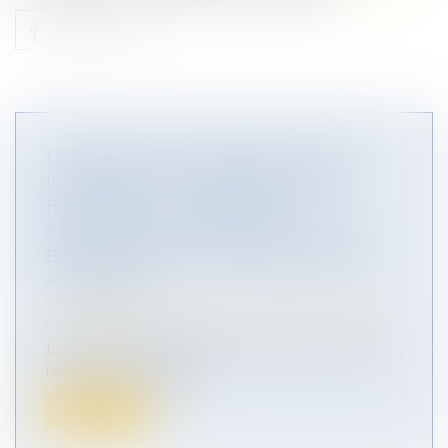
LE PRÉJUDICE D’ANGOISSE DE MORT
IMMINENTE : UNE INDEMNISATION
RATTACHÉE AU POSTE DES
SOUFFRANCES ENDURÉES, TOUT EN
BÉNÉFICIANT D’UNE INDEMNISATION
AUTONOME
Droit des obligations et des suretés
/
Droit de la
responsabilité
L’article 1 de la Résolution de Conseil de l’Europe
relative à la réparation...
Lire la suite