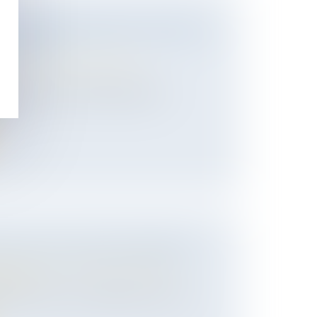
AIDER BÉNÉVOLEMENT ENGAGE SA
É CIVILE
ns et des suretés
/
Droit de la
inguer selon que le dommage causé
te...
N’A PAS LA QUALITÉ D’ASSOCIÉ
 des personnes et de leur patrimoine
/
ession
ité d’associé, qui n’appartient qu’au nu-