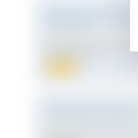
DÉBITEUR DU RAPPORT : QUALITÉ
INTESTAT IMPÉRATIVE LORS DE 
LA SUCCESSION
Droit de la famille, des personnes et de le
Patrimoine et succession
Le bénéficiaire d’une libéralité est tenu au
successoral à la conditi...
Lire la suite
PROPOSITION LOI SIMPLIFICATI
DE NOM D'USAGE ET DE FAMILLE
Droit de la famille, des personnes et de le
Filiation
Cette proposition de loi simplifie le cha