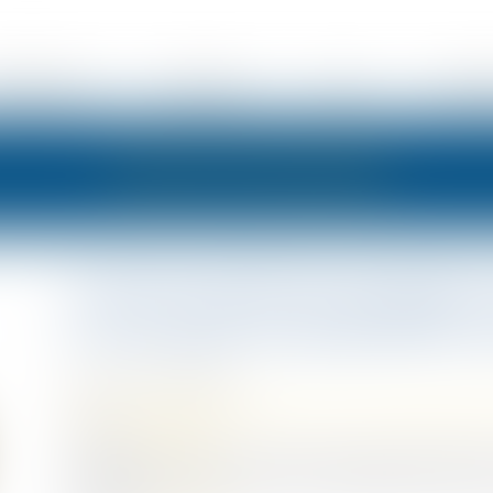
ÉSENTATION
EXPERTISES
ACTUS
HONOR
LES ACTUALITÉS
L’action paulienne engagée 
5 ans après sa publication es
Publié le :
10/02/2022
Droit de la famille, des personnes et de leur patrimoine
Source :
www.efl.fr
L’action paulienne est une action de nature personnell
en principe à compter du jour où le titulaire du droit a 