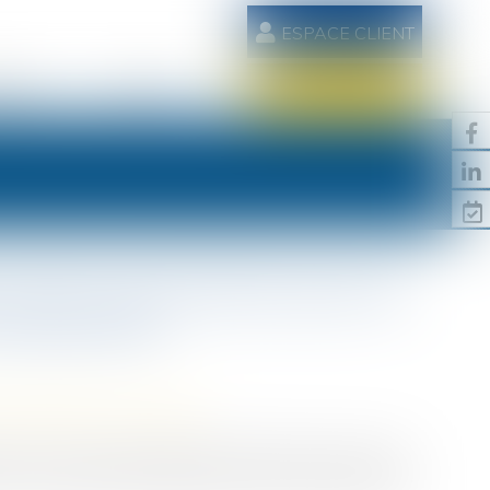
ESPACE CLIENT
AIRES
CONTACT
RDV EN LIGNE
contre une donation plus de
t prescrite
/
Patrimoine et succession
e soumise à la prescription de droit commun, courant
connu ou aurait dû connaître les faits lui permettant de