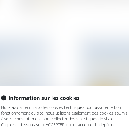
l’exercer.
Lire la suite
CONTRE UNE
SANS INTENTI
 SA
PAS DE RECEL
Droit de la famille,
Couples et régime 
ur patrimoine
/
La constatation mat
prix de vente de pl..
e personnelle
Lire la suite
Information sur les cookies
Nous avons recours à des cookies techniques pour assurer le bon
fonctionnement du site, nous utilisons également des cookies soumis
à votre consentement pour collecter des statistiques de visite.
Cliquez ci-dessous sur « ACCEPTER » pour accepter le dépôt de