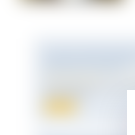
L’ACTION PAULIENNE ENGAGÉE 
DONATION PLUS DE 5 ANS APRÈS
PUBLICATION EST PRESCRITE
Droit de la famille, des personnes et de le
Patrimoine et succession
L’action paulienne est une action de natur
soumise à la prescrip...
Lire la suite