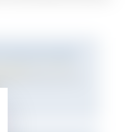
ON FRAUDULEUSE CONSTATÉE,
 DE COMMUNAUTÉ PRONONCÉ
 des personnes et de leur patrimoine
/
matrimoniaux
érielle du détournement par le mari du
.