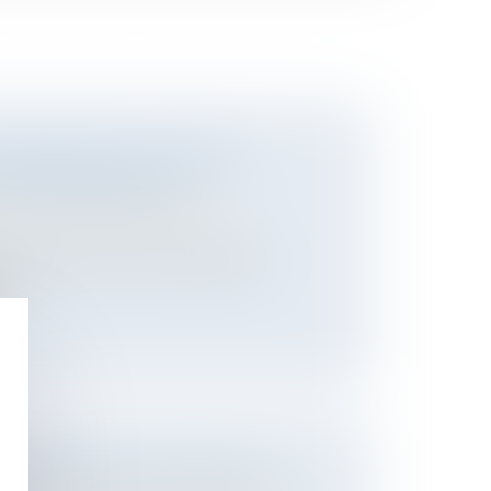
ÉGISLATIF DE L’IA ENTRE
ET RESPONSABILITÉ
ns et des suretés
/
Droit de la
 cherche, à travers son paquet de
 au...
T DE L'AUTORITÉ PARENTALE