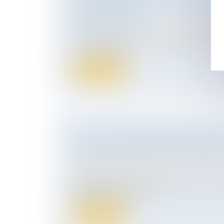
POUR ANTICIPER LA TRANSMISS
D'ENTREPRISE
Droit des sociétés
/
Transmission d’entrepr
La mission de suivi sur la transmission d'e
du Luxembourg...
Lire la suite
LEGS : LA DÉLIVRANCE JUDICIAIR
INSUFFISANTE POUR EN OBTENIR
Droit de la famille, des personnes et de le
Patrimoine et succession
Un légataire de somme d’argent a obtenu l
judiciaire de son legs...
Lire la suite