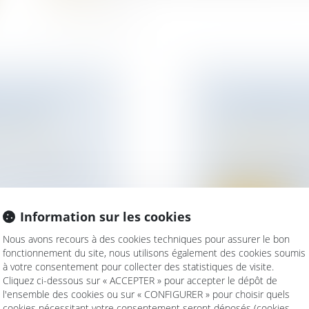
OLUTOIRE DE
LE TOURNANT L
UIVOQUE
ANTICIPATION 
ur patrimoine
/
Droit des obligatio
responsabilité
e au crédirentier
L’Union européenne
régulations relatives
Lire la suite
Information sur les cookies
Nous avons recours à des cookies techniques pour assurer le bon
fonctionnement du site, nous utilisons également des cookies soumis
à votre consentement pour collecter des statistiques de visite.
Cliquez ci-dessous sur « ACCEPTER » pour accepter le dépôt de
l'ensemble des cookies ou sur « CONFIGURER » pour choisir quels
 CONSEIL »
GPA ET RETRAI
cookies nécessitant votre consentement seront déposés (cookies