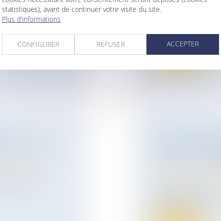
ION
Droit de la famille,
statistiques), avant de continuer votre visite du site.
Filiation
Plus d'informations
Par un arrêt rendu
ise
cassation valide la d
ntreprise du palais
ACCEPTER
CONFIGURER
REFUSER
Lire la suite
E EST
POUR CHOISIR 
 LE PAIEMENT
LIÉ PAR LE M
ur patrimoine
/
CONCLU PRÉC
Droit de la famille,
a délivrance
Patrimoine et succ
L’établissement d’
mère et sa fille n...