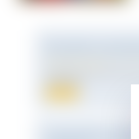
RENTE VIAGÈRE : LA CLAUSE RÉS
PLEIN DROIT DOIT ÊTRE NON ÉQ
Droit de la famille, des personnes et de le
Patrimoine et succession
La clause qui a pour seul objet de permettr
de demander en j...
Lire la suite
LE SÉNAT PROPOSE UN « CHÈQUE