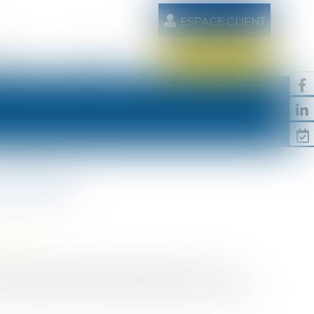
ESPACE CLIENT
AIRES
CONTACT
RDV EN LIGNE
parentale
/
Filiation
assation valide la décision rendue par une Cour
une mère porteuse, à la demande du père des enfants...