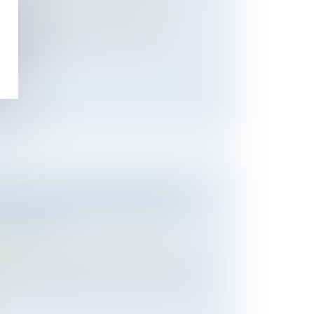
 des personnes et de leur patrimoine
/
 le 21 septembre 2022, la Cour de
écis...
LE TUTEUR, LE JUGE N'EST PAS
ANDAT DE PROTECTION FUTURE
ÉDEMMENT
 des personnes et de leur patrimoine
/
ession
un mandat de protection future entre une