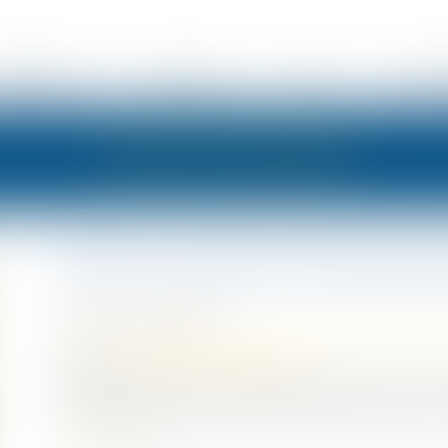
ÉSENTATION
EXPERTISES
ACTUS
HONOR
LES ACTUALITÉS
GPA et retrait de l'autorité 
Publié le :
19/10/2022
Droit de la famille, des personnes et de leur patrimoine
Source :
www.lemag-juridique.com
Par un arrêt rendu le 21 septembre 2022, la Cour de c
d’appel ayant refusé de retirer l’autorité parentale à 
Lire la suite