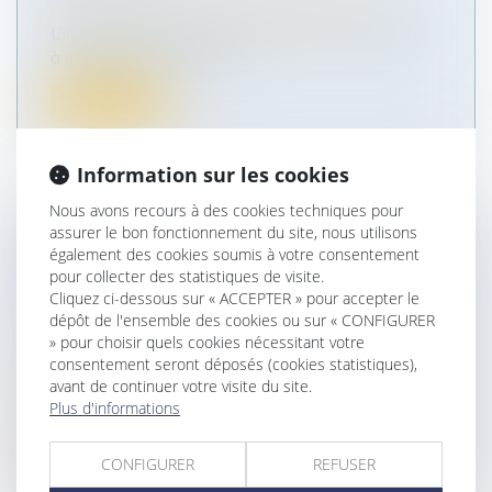
patrimoine
/
Patrimoine et succession
L’incapacité de recevoir un legs est conditionnée
à l’existence, au jour de l...
Lire la suite
Information sur les cookies
Nous avons recours à des cookies techniques pour
assurer le bon fonctionnement du site, nous utilisons
LIMITES PRÉCISES DE LA CONSTITUTION
également des cookies soumis à votre consentement
DE PARTIE CIVILE ET ASSOCIATION DE
pour collecter des statistiques de visite.
Cliquez ci-dessous sur « ACCEPTER » pour accepter le
DÉFENSE DE L’ENVIRONNEMENT
dépôt de l'ensemble des cookies ou sur « CONFIGURER
Droit des obligations et des suretés
/
Droit de la
» pour choisir quels cookies nécessitant votre
responsabilité
consentement seront déposés (cookies statistiques),
L’action civile devant les juridictions répressives
avant de continuer votre visite du site.
est un droit exceptionnel...
Plus d'informations
Lire la suite
CONFIGURER
REFUSER