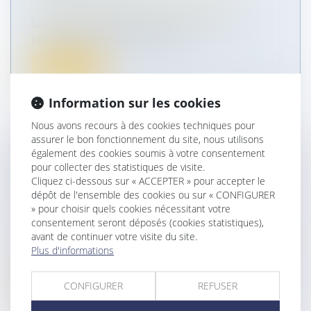
patrimoine
/
Patrimoine et succession
Le rapport d'Olivier Blanchard et Jean Tirole
reprend les résultats d'une enq...
Lire la suite
Information sur les cookies
Nous avons recours à des cookies techniques pour
assurer le bon fonctionnement du site, nous utilisons
également des cookies soumis à votre consentement
PLACEMENT DES ENFANTS : LES
pour collecter des statistiques de visite.
FRÈRES ET SŒURS NE SERONT PLUS
Cliquez ci-dessous sur « ACCEPTER » pour accepter le
SÉPARÉS
dépôt de l'ensemble des cookies ou sur « CONFIGURER
» pour choisir quels cookies nécessitant votre
Droit de la famille, des personnes et de leur
consentement seront déposés (cookies statistiques),
patrimoine
/
Filiation
avant de continuer votre visite du site.
Les frères et sœurs ne seront plus séparés en cas
Plus d'informations
de placement. L’Assemblée N...
Lire la suite
CONFIGURER
REFUSER