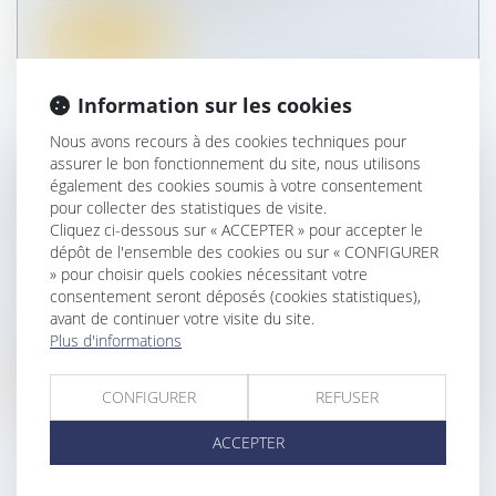
Lire la suite
Information sur les cookies
Nous avons recours à des cookies techniques pour
assurer le bon fonctionnement du site, nous utilisons
L'ALGORITHME D'ÉVALUATION DES
également des cookies soumis à votre consentement
pour collecter des statistiques de visite.
PRÉJUDICES CORPORELS A ÉTÉ VALIDÉ
Cliquez ci-dessous sur « ACCEPTER » pour accepter le
PAR LE CONSEIL D'ETAT
dépôt de l'ensemble des cookies ou sur « CONFIGURER
Droit des obligations et des suretés
/
Droit de la
» pour choisir quels cookies nécessitant votre
responsabilité
consentement seront déposés (cookies statistiques),
Le ministère de la Justice souhaite développer un
avant de continuer votre visite du site.
système d'apprentissage aut...
Plus d'informations
Lire la suite
CONFIGURER
REFUSER
ACCEPTER