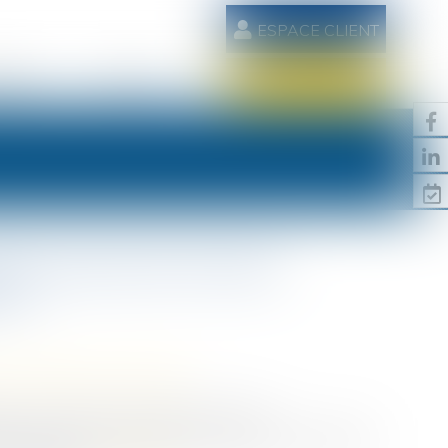
ESPACE CLIENT
AIRES
CONTACT
RDV EN LIGNE
té sauvée de l’action
rvé
/
Patrimoine et succession
ar un créancier, les juges du fond ont
’usufruit et du montant de la créance et des intérêts,