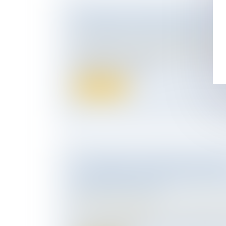
COMMENT ORGANISER ET OPTIMI
TRANSMISSION D’ENTREPRISE ?
Droit des sociétés
/
Transmission d’entrepr
Transmettre son entreprise n’est pas un a
courante et ne s’impr...
Lire la suite
LA PENSION ALIMENTAIRE VERSÉ
L'ÉTRANGER EST DÉDUCTIBLE SI L
BESOIN EST ÉTABLI
Droit de la famille, des personnes et de le
Divorce et séparation
Le Conseil d'Etat illustre le cas dans leque