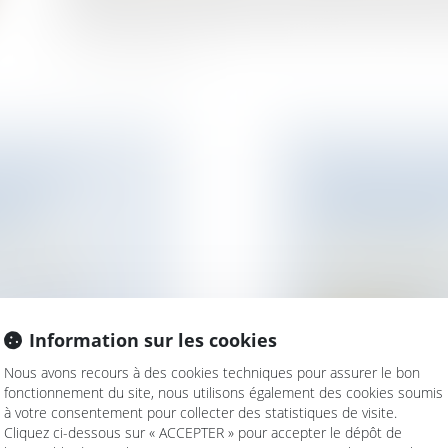
que la preuve de l’insolvabilité de la donatrice n’était 
ABLES AUX
RAPPORT D’UN
L’EX-
CONSTRUCTIBL
QUE
SUITE VIABILIS
ur patrimoine
/
Droit de la famille,
Patrimoine et succ
 un enfant et
Dans cette affaire
les 11 avril 1976...
Information sur les cookies
Lire la suite
Nous avons recours à des cookies techniques pour assurer le bon
fonctionnement du site, nous utilisons également des cookies soumis
à votre consentement pour collecter des statistiques de visite.
Cliquez ci-dessous sur « ACCEPTER » pour accepter le dépôt de