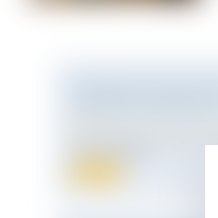
HOMOPARENTÉ : RÈGLES APPLIC
RELATIONS ENTRE UN ENFANT ET 
COMPAGNE DE SA MÈRE BIOLOGI
Droit de la famille, des personnes et de le
Filiation
Les règles applicables aux relations entre
l’ancienne compagne d...
Lire la suite