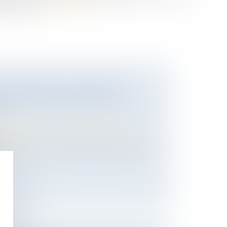
pas rapportée.
Lire la suite
E DONATION D’UN TERRAIN
E QUE LE DONATAIRE A PAR LA
É
 des personnes et de leur patrimoine
/
ession
, deux époux sont décédés respectivement