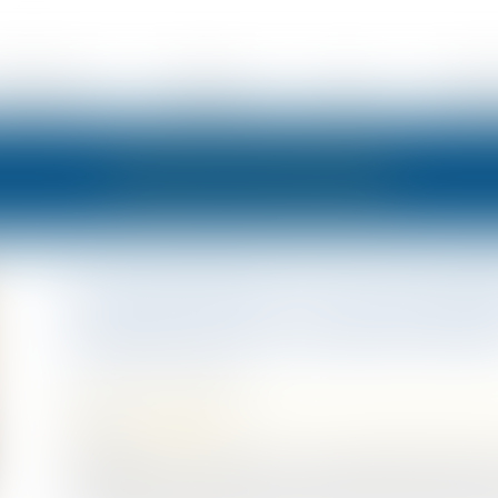
ÉSENTATION
EXPERTISES
ACTUS
HONOR
LES ACTUALITÉS
Une donation en nue-proprié
paulienne par l’usufruit rése
Publié le :
28/04/2022
Droit de la famille, des personnes et de leur patrimoine
Source :
www.efl.fr
S’agissant d’une donation en nue-propriété contestée p
souverainement apprécié, au regard de l’évaluation de l