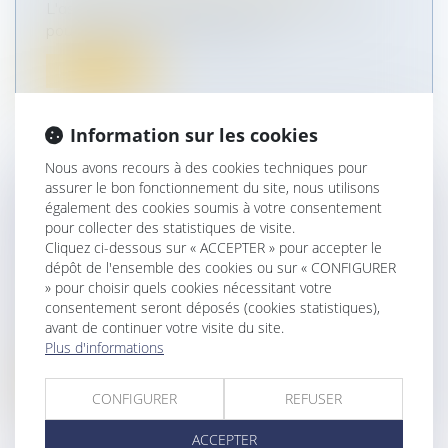
L'assurance vie présente de nombreux atouts
pour préparer la transmission de...
Lire la suite
Information sur les cookies
Nous avons recours à des cookies techniques pour
assurer le bon fonctionnement du site, nous utilisons
SUCCESSION : COMMENT RÉCUPÉRER
également des cookies soumis à votre consentement
LE CAPITAL D’UNE ASSURANCE VIE
pour collecter des statistiques de visite.
Cliquez ci-dessous sur « ACCEPTER » pour accepter le
LORSQU’IL EST SOUMIS À DES DROITS ?
dépôt de l'ensemble des cookies ou sur « CONFIGURER
Droit de la famille, des personnes et de leur
» pour choisir quels cookies nécessitant votre
patrimoine
/
Patrimoine et succession
consentement seront déposés (cookies statistiques),
Lorsque vous êtes bénéficiaire d’un contrat
avant de continuer votre visite du site.
d’assurance vie, vous pouvez être...
Plus d'informations
Lire la suite
CONFIGURER
REFUSER
ACCEPTER