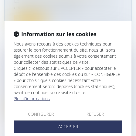
La Cour de cassation rappelle que l’avantage
constitué par la jouissance grat...
Lire la suite
Information sur les cookies
Nous avons recours à des cookies techniques pour
assurer le bon fonctionnement du site, nous utilisons
également des cookies soumis à votre consentement
LE COTRANSIGEANT DU MINEUR NE
pour collecter des statistiques de visite.
PEUT INVOQUER LA NULLITÉ POUR
Cliquez ci-dessous sur « ACCEPTER » pour accepter le
dépôt de l'ensemble des cookies ou sur « CONFIGURER
ABSENCE D’AUTORISATION DU JUGE
» pour choisir quels cookies nécessitant votre
Droit des sociétés
/
Transmission d’entreprise
consentement seront déposés (cookies statistiques),
L’absence d’autorisation de l’administrateur légal
avant de continuer votre visite du site.
par le juge des tutelles à...
Plus d'informations
Lire la suite
CONFIGURER
REFUSER
ACCEPTER