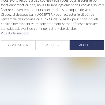
Nous avons recours à des cookies techniques pour assurer le bon
fonctionnement du site, nous utilisons également des cookies soumis
à votre consentement pour collecter des statistiques de visite.
Cliquez ci-dessous sur « ACCEPTER » pour accepter le dépôt de
l'ensemble des cookies ou sur « CONFIGURER » pour choisir quels
cookies nécessitant votre consentement seront déposés (cookies
 DE
INSTRUCTION E
statistiques), avant de continuer votre visite du site.
ŒURS (CGI,
Plus d'informations
CONDAMNATIO
NE PAS
Droit de la famille,
Deux parents pratiqu
 » ET
ACCEPTER
CONFIGURER
REFUSER
enfants. Le 10 ma..
ur patrimoine
/
Lire la suite
ion dont peuvent