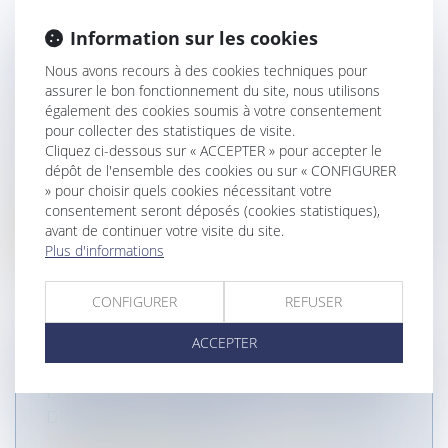
Information sur les cookies
DÉCLARATION DE SUCCESSION :
Nous avons recours à des cookies techniques pour
L’ADMINISTRATION FISCALE FAIT
assurer le bon fonctionnement du site, nous utilisons
PREUVE DE MANSUÉTUDE
également des cookies soumis à votre consentement
Droit de la famille, des personnes et de leur
pour collecter des statistiques de visite.
patrimoine
/
Patrimoine et succession
Cliquez ci-dessous sur « ACCEPTER » pour accepter le
dépôt de l'ensemble des cookies ou sur « CONFIGURER
Lors du décès d’un proche, les héritiers doivent
» pour choisir quels cookies nécessitant votre
établir une déclaration de s...
consentement seront déposés (cookies statistiques),
avant de continuer votre visite du site.
Lire la suite
Plus d'informations
CONFIGURER
REFUSER
ACCEPTER
MODALITÉS DES RELATIONS ENTRE UN
ENFANT ET UN TIERS : SEUL L’INTÉRÊT
DE L’ENFANT COMPTE
Droit de la famille, des personnes et de leur