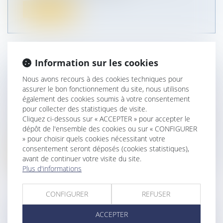
Lire la suite
Information sur les cookies
CESSION DE TITRES À PRIX MINORÉ : UN
Nous avons recours à des cookies techniques pour
ÉCART INFÉRIEUR À 20 % PEUT ÊTRE
assurer le bon fonctionnement du site, nous utilisons
également des cookies soumis à votre consentement
CONSTITUTIF D'UNE LIBÉRALITÉ
pour collecter des statistiques de visite.
Droit des sociétés
/
Transmission d’entreprise
Cliquez ci-dessous sur « ACCEPTER » pour accepter le
Tenant compte des circonstances particulières de
dépôt de l'ensemble des cookies ou sur « CONFIGURER
l’espèce, le Conseil d’État...
» pour choisir quels cookies nécessitant votre
consentement seront déposés (cookies statistiques),
Lire la suite
avant de continuer votre visite du site.
Plus d'informations
CONFIGURER
REFUSER
ACCEPTER
PAS D’INDEMNITÉ D’OCCUPATION EN