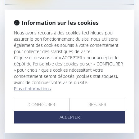
Information sur les cookies
UN REGISTRE POUR CENTRALISER LES
Nous avons recours à des cookies techniques pour
MANDATS DE PROTECTION FUTURE
assurer le bon fonctionnement du site, nous utilisons
également des cookies soumis à votre consentement
Droit de la famille, des personnes et de leur
pour collecter des statistiques de visite.
patrimoine
/
Patrimoine et succession
Cliquez ci-dessous sur « ACCEPTER » pour accepter le
Après 9 années d’attente, le registre des
dépôt de l'ensemble des cookies ou sur « CONFIGURER
mandats de protection future vient...
» pour choisir quels cookies nécessitant votre
consentement seront déposés (cookies statistiques),
Lire la suite
avant de continuer votre visite du site.
Plus d'informations
CONFIGURER
REFUSER
ACCEPTER
FILIATION ISSUE D’UNE GPA : UNE
RECONNAISSANCE SANS ASSIMILATION
À L’ADOPTION PLÉNIÈRE