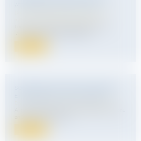
ATTESTATION DE PORTE-FORT ?
Droit de la famille, des personnes et de leur
patrimoine
/
Patrimoine et succession
Lors d’une succession, les héritiers doivent
s’occuper de certaines démarches...
Lire la suite
SOCIÉTÉ AYANT UNE ACTIVITÉ MIXTE,
ET ÉLIGIBILITÉ AU PACTE DURETIL
Droit des sociétés
/
Transmission d’entreprise
A la suite du décès d’un chef d’entreprise survenu
en 2012, son fils a hérité...
Lire la suite