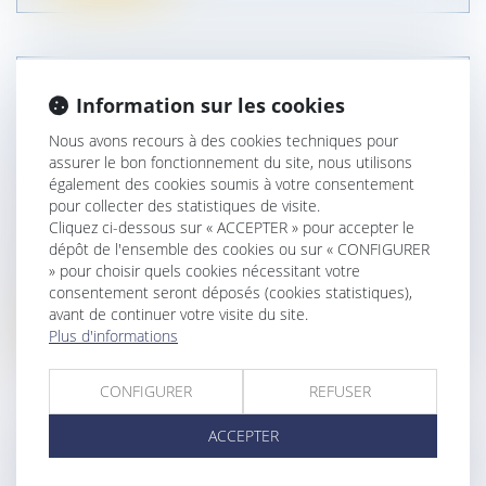
FAUTE DU COUPLE QUI FAIT ANNULER
Information sur les cookies
LA PATERNITÉ DE CELUI QU’ILS ONT
Nous avons recours à des cookies techniques pour
LAISSÉ PRÉSUMER PÈRE DURANT 30
assurer le bon fonctionnement du site, nous utilisons
ANS
également des cookies soumis à votre consentement
pour collecter des statistiques de visite.
Droit de la famille, des personnes et de leur
Cliquez ci-dessous sur « ACCEPTER » pour accepter le
patrimoine
/
Divorce et séparation
dépôt de l'ensemble des cookies ou sur « CONFIGURER
La femme et son amant qui laissent sciemment
» pour choisir quels cookies nécessitant votre
appliquer à leur enfant la préso...
consentement seront déposés (cookies statistiques),
avant de continuer votre visite du site.
Lire la suite
Plus d'informations
CONFIGURER
REFUSER
ACCEPTER
L’EXPOSITION VOLONTAIRE ET ILLÉGALE