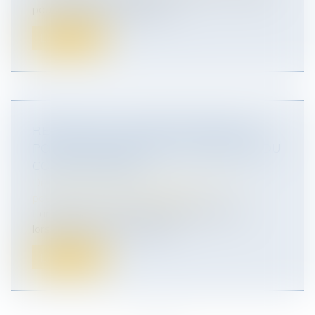
pour cueillir des pommes da...
Lire la suite
RETRAIT DE L’AUTORITÉ PARENTALE
POUR PARTICIPATION À L’ESCALADE DU
CONFLIT FAMILIAL
Droit de la famille, des personnes et de leur
patrimoine
/
Divorce et séparation
L’article 373-2-1 du Code civil dispose que
lorsque l’intérêt de l’enfant le...
Lire la suite