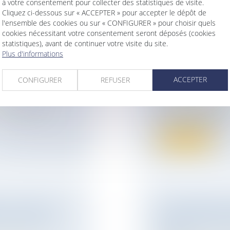
à votre consentement pour collecter des statistiques de visite.
Cliquez ci-dessous sur « ACCEPTER » pour accepter le dépôt de
l'ensemble des cookies ou sur « CONFIGURER » pour choisir quels
cookies nécessitant votre consentement seront déposés (cookies
statistiques), avant de continuer votre visite du site.
Plus d'informations
ERCE NE
VIOLENCES CON
US LES DROITS
2022, EN HAUS
ACCEPTER
CONFIGURER
REFUSER
Droit de la famille,
Violences familiales
ise
Les faits de viole
 d’un fonds de
2022, par rapport à.
Lire la suite
 À UN ÉPOUX
TRANSMISSION 
ÉGALE SONT
VERS UN RENF