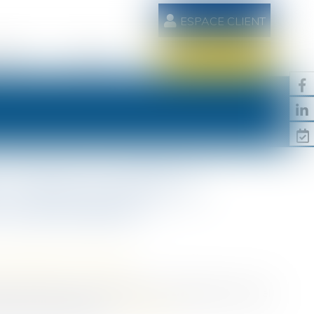
ESPACE CLIENT
AIRES
CONTACT
RDV EN LIGNE
 l'action en nullité du
 la prescription
/
Patrimoine et succession
r réservataire, qui n'empêche pas le légataire universel
nd pas la prescription...
Lire la suite