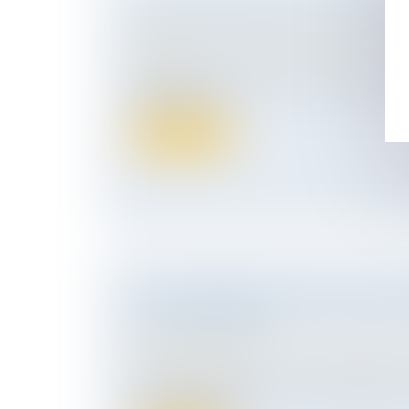
ADOPTER L'ENFANT DE SON CONJ
Droit de la famille, des personnes et de le
Filiation
Aujourd'hui, un dossier du "Particulier", l
Le Figaro sur...
Lire la suite
LE SUPERMARCHÉ N’EST PAS RE
TOUT ACCIDENT
Droit des obligations et des suretés
/
Droit
responsabilité
Pour être indemnisé en cas d’accident da
il faut prouver qu...