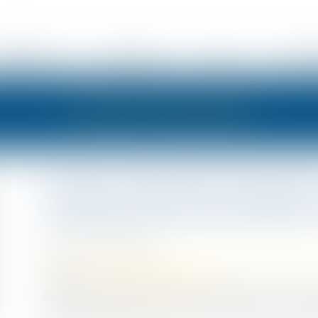
ÉSENTATION
EXPERTISES
ACTUS
HONOR
LES ACTUALITÉS
Action en délivrance de legs :
testament est sans effet sur
Publié le :
22/10/2020
Droit de la famille, des personnes et de leur patrimoine
Source :
www.actualitesdudroit.fr
L'action en nullité du testament engagée par un héritie
d'exercer l'action en délivrance de son legs, n'en suspe