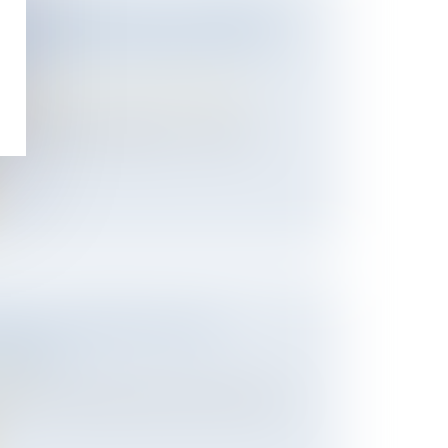
IVRANCE DE LEGS : L'ACTION EN
STAMENT EST SANS EFFET SUR
ION
 des personnes et de leur patrimoine
/
ession
 du testament engagée par un héritier
FUSE LA CRÉATION D’UNE
GENRÉE »
mille
nçu un enfant après être devenu femme
..