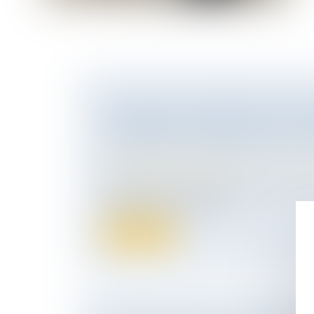
LES PRÉCAUTIONS RÉDACTIONNE
TESTAMENT OLOGRAPHE OU LE 
TESTAMENT OLOGRAPHE PAR LE 
Droit de la famille, des personnes et de le
Patrimoine et succession
Parmi les formes possibles de testament, 
olographique est celle qui...
Lire la suite